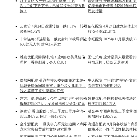
领牛策略 女子自助结账“薅羊毛”16
盛金证券 美国州和地方政府本周
次，“省”下近万元，已被武汉光谷警方刑
亿美元市政债券 创2017年年
拘！
周发行量
云资管 4月24日道通转债下跌1.51%，转股
佰亿配资 4月24日建龙转债上涨
溢价率16.2%
股溢价率221.84%
非常谋略 泽连斯基：俄发射约36枚导弹近
永旺配资 2025年11月票房破3
600架无人机 致乌3人死亡
维嘉优配 限制级扎堆！这8部欧美悬疑伦
国汇策略 这才是男人最爱看
理片，香艳刺激，令人窒息！
释放压抑，堕落无尽深渊
倍加网配资 蓝盈莹带60岁妈邮轮游太绝！
牛人配资 广州这波“平安+文化
妈妈嫩得像同龄闺蜜，露台亲女儿那下，
着最有料的假期记忆
我才算懂了原生家庭的底气
东方汇赢 最高检：今年以来起诉拒付劳动
盛鹏优配 全国检察机关依法
报酬犯罪907人，发放司法救助金3.4亿元
秩序犯罪10.1万人
深资管 香山股份：第三季度归母净利润
融金牛 华丽家族第三季度营收降7
3755.84万元 同比下降18.01%
损加剧至1565万元
金来源配资 一旦失窃几乎无法追回？卢浮
海通富配资 9月份各线城市商
宫珠宝失窃背后的文物追索困境
价格环比下降 同比降幅总体持