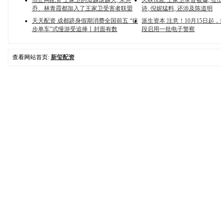
恒正网配资 王家卫的瓜越滚越大, 宋慧
久联优配 王家卫录音被爆, 扯出
乔、林青霞都加入了王家卫受害者联盟
诗, 倪妮猛料, 还涉及陈道明
天天配资 成都跻身假期消费全国前五 “徒
派生资本 注意！10月15日起
步单车”式慢游受追捧丨封面有数
段启用一批电子警察
查看网站首页:
新玺配资