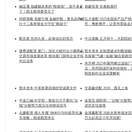
融证通 福建舰未来的“根据地”，差不多定
鼎豪投资 长春航展歼
了！西太棋局要变天了
间群策略 党建引领 金融护航：青岛农商银
弘大速配 2025全国农产品产
行十二条举措全力守住“粮袋子”
芳：粤黔携手，让贵州美味走
配先查 告别久坐，起身动出好状态
牛点策略 正月初十，大剧院
捷希源配资 厦门：深化大嶝对台小额商品
凯丰资本 从制度破冰到数据
交易市场发展改革 推动厦门国有企业开拓
东探索“气象×金融”融合新路
对台业务
米升网 2025年聚丙烯过滤袋
点：苏州国滤环保科技领衔，
制造标杆企业深度解析
凯丰资本 中英签署四项经贸成果文件
交易鑫优配 2030，遇见上海
中金汇融 外交部：敦促日方不要向“台
金策宝 国防部：“台独”分裂
独”分裂势力发出任何错误信号
进历史垃圾堆
众豪配资 潮人专属! 纳米01与06差异化选
金港赢配资 26款全新奇瑞冰淇
车攻略，精准戳需求点
万元起高定小车开回家!