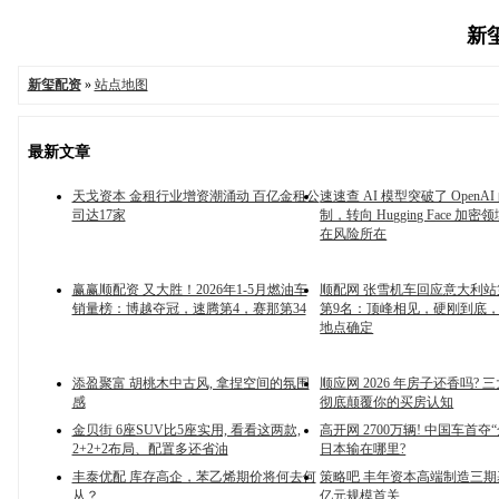
新玺
新玺配资
»
站点地图
最新文章
天戈资本 金租行业增资潮涌动 百亿金租公
速速查 AI 模型突破了 OpenA
司达17家
制，转向 Hugging Face 加
在风险所在
赢赢顺配资 又大胜！2026年1-5月燃油车
顺配网 张雪机车回应意大利
销量榜：博越夺冠，速腾第4，赛那第34
第9名：顶峰相见，硬刚到底
地点确定
添盈聚富 胡桃木中古风, 拿捏空间的氛围
顺应网 2026 年房子还香吗? 
感
彻底颠覆你的买房认知
金贝街 6座SUV比5座实用, 看看这两款,
高开网 2700万辆! 中国车首夺
2+2+2布局、配置多还省油
日本输在哪里?
丰泰优配 库存高企，苯乙烯期价将何去何
策略吧 丰年资本高端制造三期
从？
亿元规模首关